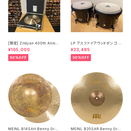
[限定] Zildjian 400th Anniv
LP アスファイアウッドボンゴ LP
ersary Limited Edition Vaul
A601-DW (ダークウッド)
¥165,000
¥23,485
t Cymbals Vintage A Ride
20" 1697g No.80 /200
50%OFF
30%OFF
MEINL B14SAH Benny Greb
MEINL B20SAR Benny Greb