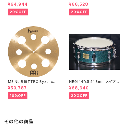
Signature Byzance Vintage
Signature Byzance Vintage
¥64,944
¥66,528
Sand Hihats 14"
Sand Ride 20"
20%OFF
20%OFF
MEINL B16TTRC Byzance
NEGI 14"x5.5" 8mm メイプル
Traditional Trash Crash 16"
MR1455PI8-S2DMS
¥50,787
¥68,640
10%OFF
20%OFF
その他の商品