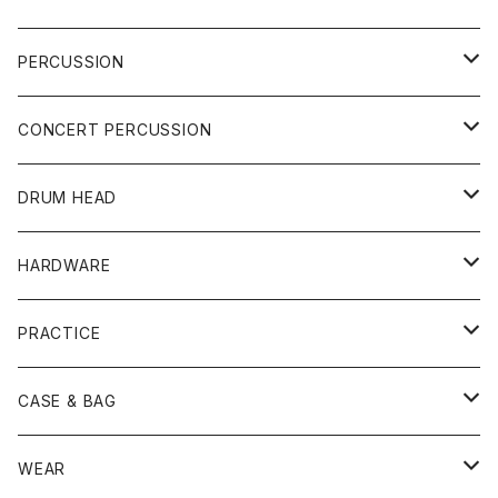
DRUM SET
PERCUSSION
YAMAHA
SNARE
CAJON
CONCERT PERCUSSION
PEARL
TAMA
CYMBAL
CONGA
CONCERT SNARE
DRUM HEAD
TAMA
PEARL
ZILDJIAN
ACCESSORY
BONGO
CONCERT CYMBAL
SNARE HEAD
HARDWARE
CANOPUS
YAMAHA
SABIAN
MUTE
TABLA BONGO
PAIR CYMBAL
REMO
STICK
DJEMBE
小物楽器
TOM HEAD
Cymbal Stands
PRACTICE
OTHER
CANOPUS
小出
BEATER
SUSPENDED CYMBAL
EVANS
DRUM STICK
TAMBORIN
6" HEAD
Boom Stand
ELECTRICK DRUM
DARBUKA
STICK
BASS DRUM HEAD
Snare Stands
CYMBAL
CASE & BAG
USED / Vintage
NEGI Drums
PAISTE
SNARE WIRE
CYMBAL ACCESSORY
ASPR
MARCHING STICK
TRAIANGLE
8" HEAD
Straight Stand
18" HEAD
PANDEIRO
MALLET
OTHER HEAD
Hi-Hat Stands
PAD
STICK BAG
WEAR