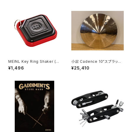
MEINL Key Ring Shaker (Bl
小出 Cadence 10"スプラッシ
ack) KRS-BK
ュ CA-10SP
¥1,496
¥25,410