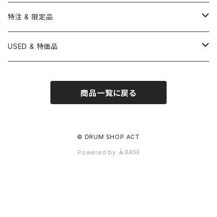
BONNEY DRUM JAPAN
UFIP
CLEANER
AQUARIAN
BRUSH
CASTANETS
10" HEAD
20" HEAD
MARIMBA
Link of Happiness
TAMBORIM
楽譜
Drum Pedals
BOOK ＆ MOVIE
CYMBAL CASE
BURR FINE COFFEE
特注 & 限定品
LUDWIG
ISTANBUL AGOP
SNARE SIDE
RODS
WOODBLOCK
12" HEAD
22" HEAD
VIBRAPHONE
打楽器ソロ
Single Pedal
Rhythm & Drums magazine
HAND PAN
GONG
Hadware Kits
PERCUSSION CASE
HI-HAT
ZIldjian 選定シンバル
USED & 特価品
GRETSCH
ISTANBUL MEHMET
SLEIGH BELLS
13" HEAD
24" HEAD
XYLOPHONE
鍵盤楽器ソロ
Twin Pedal
CAJON CASE
小物楽器
KEYBOARD
Drum Thrones
DRUM CASE
Pearl Eliminator Limited
楽譜
SONOR
BOSPHORUS
商品一覧に戻る
14" HEAD
GLOCKENSPIEL
アンサンブル
TAMBOURINE
Clamps&Attachment
ACCESSORY
2024年Pearl台湾ファクトリーツアー記念品
DW
MEINL
16" HEAD
TIMPANI
教則本
COWBELL
Tom Stands
2024年トルコツアーシンバル
© DRUM SHOP ACT
BRITISH DRUM CO.
AMEDIA
Powered by
BASSDRUMS
BLOCK
Tom Holders
Percussion Stands
TAMA新製品
SAKAE
MasterWork
その他
SLEIGH BELLS
DRUM SET
Other
刄田綴色 (東京事変) イベント記念限定品
建光
Ellis Cymbal
SHEKERE