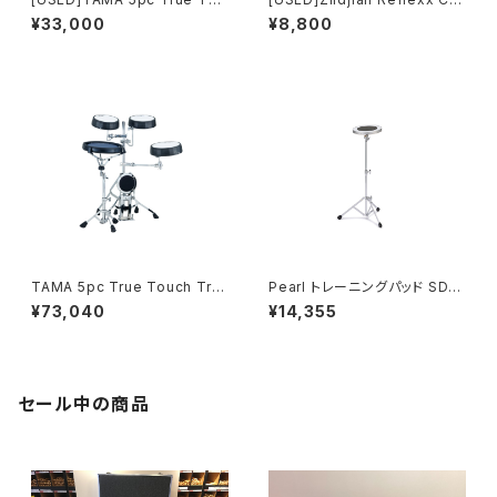
ch Training Kit TTK5S
nditioning Pad BLUE 10イン
¥33,000
¥8,800
チ 両面 トレーニングパッド
TAMA 5pc True Touch Trai
Pearl トレーニングパッド SD-2
ning Kit 2タム1フロア仕様 TT
0N
¥73,040
¥14,355
K5S
セール中の商品