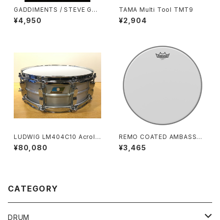
GADDIMENTS / STEVE GAD
TAMA Multi Tool TMT9
D
¥4,950
¥2,904
LUDWIG LM404C10 Acrolit
REMO COATED AMBASSAD
e 14×5 / 10-Lugs Snare Dru
OR 14" HEAD / 114BA-00
¥80,080
¥3,465
m
CATEGORY
DRUM