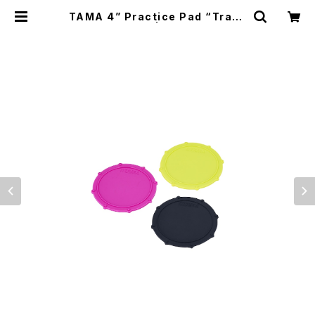
TAMA 4” Practice Pad “Trave
ler Pad” TTP4 | DRUM SHOP A
CT