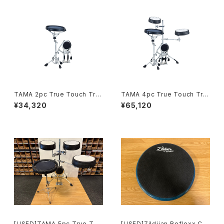
TAMA 2pc True Touch Trai
TAMA 4pc True Touch Trai
ning Kit スネア+バスドラム仕
ning Kit 1タム1フロア仕様 TT
¥34,320
¥65,120
様 TTK2S
K4S
[USED]TAMA 5pc True Tou
[USED]Zildjian Reflexx Co