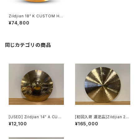
Zildjian 18" K CUSTOM HY
BRID CRASH KC-18HBC
¥74,800
同じカテゴリの商品
[USED] Zildjian 14" A CUST
[初回入荷 選定品]Zildjian 20"
OM MASTERSOUND HIHAT
Kerope Medium Thin Low
¥12,100
¥165,000
[トップのみ超特価]
Ride