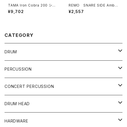
TAMA Iron Cobra 200 シン
REMO SNARE SIDE Amba
グル ペダル HP200P
ssadar 14" / 114SA
¥9,702
¥2,557
CATEGORY
DRUM
DRUM SET
PERCUSSION
YAMAHA
SNARE
CAJON
CONCERT PERCUSSION
PEARL
TAMA
CYMBAL
CONGA
CONCERT SNARE
DRUM HEAD
TAMA
PEARL
ZILDJIAN
ACCESSORY
BONGO
CONCERT CYMBAL
SNARE HEAD
HARDWARE