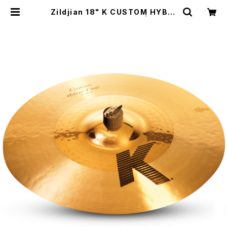
Zildjian 18" K CUSTOM HYBRI
D CRASH KC-18HBC | DRUM
SHOP ACT