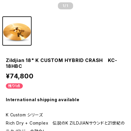
1
/1
Zildjian 18" K CUSTOM HYBRID CRASH KC-
18HBC
¥74,800
残り1点
International shipping available
K Custom シリーズ
Rich Dry + Complex 伝説のK ZILDJIANサウンドと21世紀の