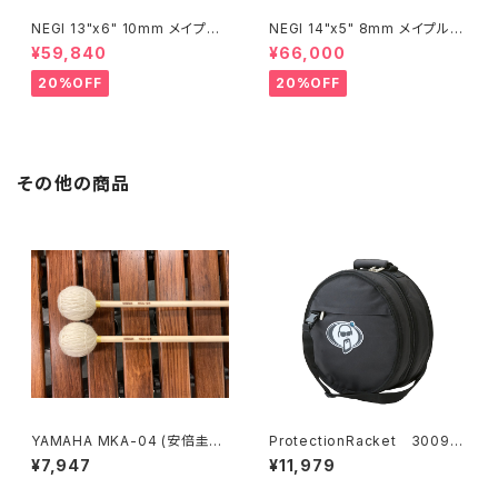
NEGI 13"x6" 10mm メイプル
NEGI 14"x5" 8mm メイプルス
スネア M10R1360R8-S2N
ネア SW-MU1450PI-S2HB
¥59,840
¥66,000
20%OFF
20%OFF
その他の商品
YAMAHA MKA-04 (安倍圭子
ProtectionRacket 3009C
モデル) マリンバ マレット MK
14" ×8" スネアケース (ショ
¥7,947
¥11,979
A04
ルダー)