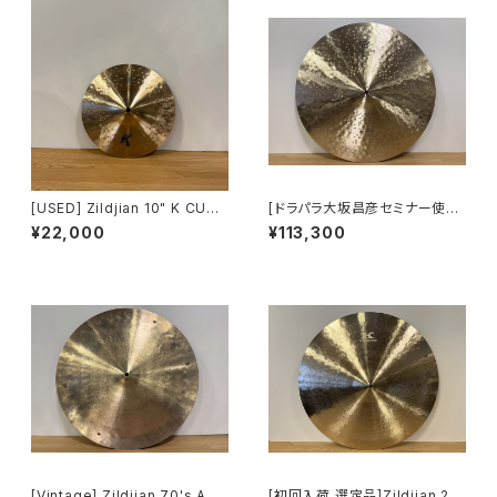
[USED] Zildjian 10" K CUST
[ドラパラ大坂昌彦セミナー使用]
OM DARK SPLASH KC-10
Zildjian 22" K CONSTANTI
¥22,000
¥113,300
DARKSP
NOPLE THIN RIDE OVERHA
MMERED
[Vintage] Zildjian 70's A 2
[初回入荷 選定品]Zildjian 22"