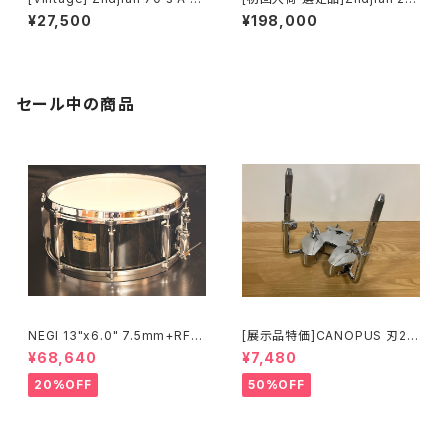
0" SWISH
Kerope Medium Thin High
¥27,500
¥198,000
Ride
セール中の商品
NEGI 13"x6.0" 7.5mm+RF
[展示品特価]CANOPUS 刃2専
ビーチスネア S-B75R1360D8
用ダブルタムクランプ Y-WTC
¥68,640
¥7,480
-S2BK
20%OFF
50%OFF