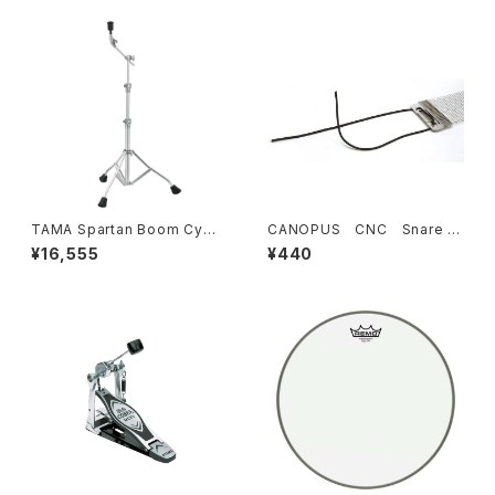
TAMA Spartan Boom Cymb
CANOPUS CNC Snare W
al Stand HC73BS
ire Cord スナッピーコード
¥16,555
¥440